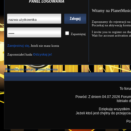
Witamy na PlanetMusic.
Zapraszamy do rejestracji na
Poczekaj na aktywację konta 
I invite you to register on t
Zapamiętaj
Wait for account activation af
Zarejestruj się,
Jeżeli nie masz konta
Zapomniałeś hasła
Odzyskaj je!
PlanetMusic.net.pl Strona Główna
To foru
Powód: Z dniem 04.07.2026 Forum P
Istniało 
Dziękuję wszystkim 
Jeżeli ktoś jest chętny do przeję
Po